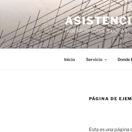
Saltar
al
ASISTENCI
contenido
INGENIERIA CIVIL Y OBRAS
Inicio
Servicio
Donde 
PÁGINA DE EJE
Esta es una página 