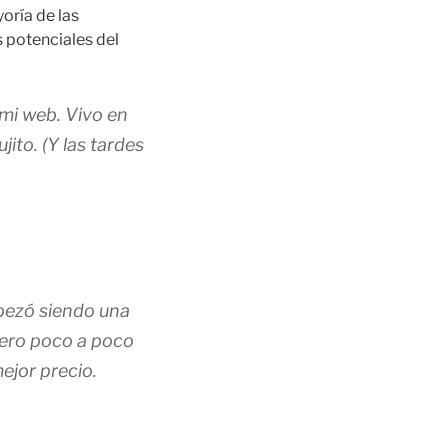
yoría de las
 potenciales del
 mi web. Vivo en
jito. (Y las tardes
pezó siendo una
pero poco a poco
ejor precio.